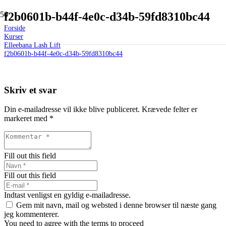
f2b0601b-b44f-4e0c-d34b-59fd8310bc44
Forside
Kurser
Elleebana Lash Lift
f2b0601b-b44f-4e0c-d34b-59fd8310bc44
Skriv et svar
Din e-mailadresse vil ikke blive publiceret.
Krævede felter er
markeret med
*
Fill out this field
Fill out this field
Indtast venligst en gyldig e-mailadresse.
Gem mit navn, mail og websted i denne browser til næste gang
jeg kommenterer.
You need to agree with the terms to proceed