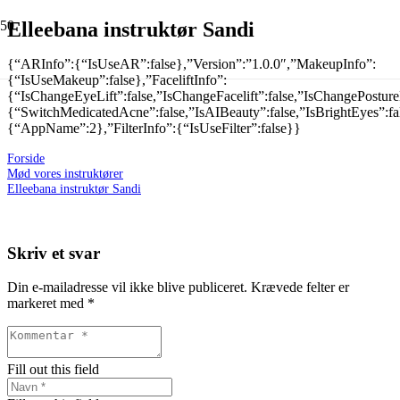
Elleebana instruktør Sandi
{“ARInfo”:{“IsUseAR”:false},”Version”:”1.0.0″,”MakeupInfo”:
{“IsUseMakeup”:false},”FaceliftInfo”:
{“IsChangeEyeLift”:false,”IsChangeFacelift”:false,”IsChangePostur
{“SwitchMedicatedAcne”:false,”IsAIBeauty”:false,”IsBrightEyes”:fal
{“AppName”:2},”FilterInfo”:{“IsUseFilter”:false}}
Forside
Mød vores instruktører
Elleebana instruktør Sandi
Skriv et svar
Din e-mailadresse vil ikke blive publiceret.
Krævede felter er
markeret med
*
Fill out this field