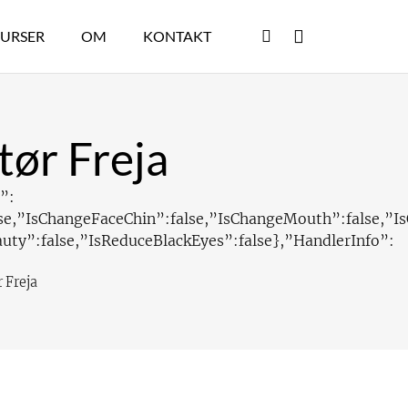
URSER
OM
KONTAKT
tør Freja
”:
alse,”IsChangeFaceChin”:false,”IsChangeMouth”:false,”I
auty”:false,”IsReduceBlackEyes”:false},”HandlerInfo”:
 Freja