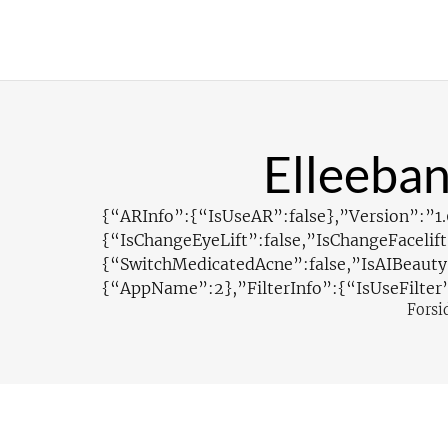
Elleeban
{“ARInfo”:{“IsUseAR”:false},”Version”:”1.
{“IsChangeEyeLift”:false,”IsChangeFacelif
{“SwitchMedicatedAcne”:false,”IsAIBeauty”
{“AppName”:2},”FilterInfo”:{“IsUseFilter”
Forsi