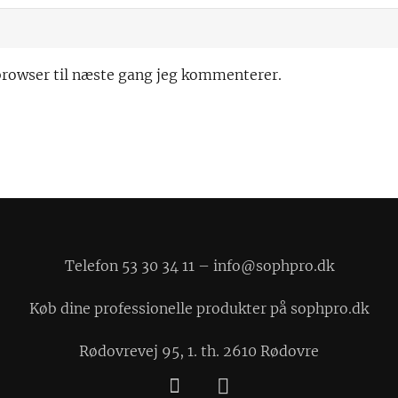
browser til næste gang jeg kommenterer.
Telefon 53 30 34 11 –
info@sophpro.dk
Køb dine professionelle produkter på
sophpro.dk
Rødovrevej 95, 1. th. 2610 Rødovre