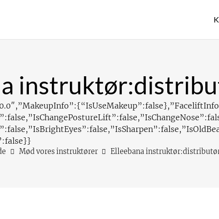
K
a instruktør:distribu
0.0″,”MakeupInfo”:{“IsUseMakeup”:false},”FaceliftInfo
t”:false,”IsChangePostureLift”:false,”IsChangeNose”:f
:false,”IsBrightEyes”:false,”IsSharpen”:false,”IsOldBe
:false}}
de
Mød vores instruktører
Elleebana instruktør:distributør